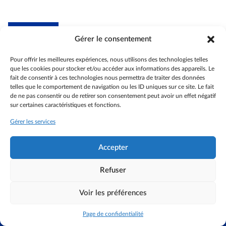
Gérer le consentement
Association internationale des anciens
de l'Union européenne -
section France
Pour offrir les meilleures expériences, nous utilisons des technologies telles
que les cookies pour stocker et/ou accéder aux informations des appareils. Le
Actualités
fait de consentir à ces technologies nous permettra de traiter des données
telles que le comportement de navigation ou les ID uniques sur ce site. Le fait
Espace membres
de ne pas consentir ou de retirer son consentement peut avoir un effet négatif
Coin des aidants
sur certaines caractéristiques et fonctions.
Accessibilité
Gérer les services
Contactez-nous
S’identifier
Accepter
Refuser
©AIACE France 2024
Voir les préférences
Mentions légales
Données personnelles
Politique de cookies (UE)
Page de confidentialité