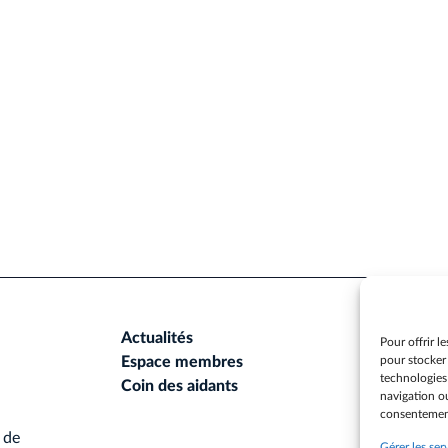
Actualités
Pour offrir l
Espace membres
pour stocker 
technologies
Coin des aidants
navigation ou
consentement 
 de
Gérer les ser