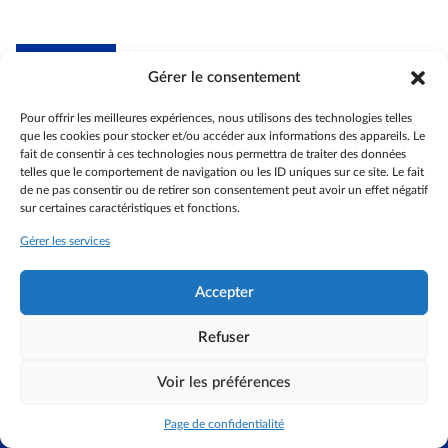
Gérer le consentement
Association internationale des anciens
de l'Union européenne -
section France
Pour offrir les meilleures expériences, nous utilisons des technologies telles
que les cookies pour stocker et/ou accéder aux informations des appareils. Le
Actualités
fait de consentir à ces technologies nous permettra de traiter des données
telles que le comportement de navigation ou les ID uniques sur ce site. Le fait
Espace membres
de ne pas consentir ou de retirer son consentement peut avoir un effet négatif
Coin des aidants
sur certaines caractéristiques et fonctions.
Accessibilité
Gérer les services
Contactez-nous
S’identifier
Accepter
Refuser
©AIACE France 2024
Voir les préférences
Mentions légales
Données personnelles
Politique de cookies (UE)
Page de confidentialité