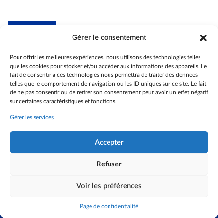
Gérer le consentement
Association internationale des anciens
de l'Union européenne -
section France
Pour offrir les meilleures expériences, nous utilisons des technologies telles
que les cookies pour stocker et/ou accéder aux informations des appareils. Le
Actualités
fait de consentir à ces technologies nous permettra de traiter des données
telles que le comportement de navigation ou les ID uniques sur ce site. Le fait
Espace membres
de ne pas consentir ou de retirer son consentement peut avoir un effet négatif
Coin des aidants
sur certaines caractéristiques et fonctions.
Accessibilité
Gérer les services
Contactez-nous
S’identifier
Accepter
Refuser
©AIACE France 2024
Voir les préférences
Mentions légales
Données personnelles
Politique de cookies (UE)
Page de confidentialité