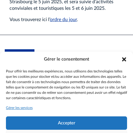
Strasbourg le 5 juin 2025, et sera suivie d’activités
conviviales et touristiques les 5 et 6 juin 2025.
Vous trouverez ici l’
ordre du jour
.
Gérer le consentement
Association internationale des anciens
de l'Union européenne -
section France
Pour offrir les meilleures expériences, nous utilisons des technologies telles
que les cookies pour stocker et/ou accéder aux informations des appareils. Le
fait de consentir à ces technologies nous permettra de traiter des données
Actualités
telles que le comportement de navigation ou les ID uniques sur ce site. Le fait
Espace membres
de ne pas consentir ou de retirer son consentement peut avoir un effet négatif
Coin des aidants
sur certaines caractéristiques et fonctions.
Accessibilité
Gérer les services
Contactez-nous
S’identifier
Accepter